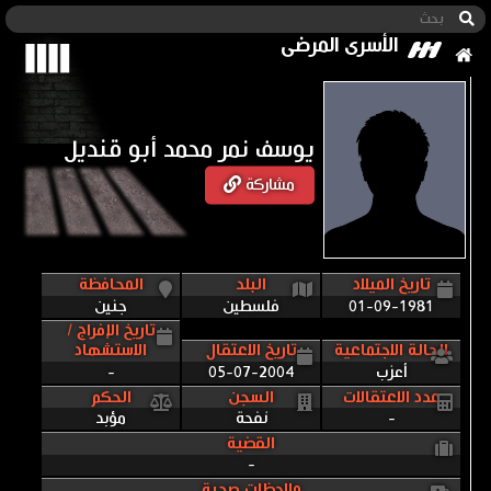
الأسرى المرضى
يوسف نمر محمد أبو قنديل
مشاركة
تاريخ الميلاد
البلد
المحافظة
01-09-1981
فلسطين
جنين
تاريخ الإفراج /
الحالة الاجتماعية
تاريخ الاعتقال
الاستشهاد
أعزب
05-07-2004
-
عدد الاعتقالات
السجن
الحكم
-
نفحة
مؤبد
القضية
-
ملاحظات صحية